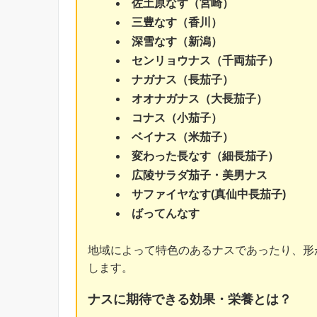
佐土原なす（宮崎）
三豊なす（香川）
深雪なす（新潟）
センリョウナス（千両茄子）
ナガナス（長茄子）
オオナガナス（大長茄子）
コナス（小茄子）
ベイナス（米茄子）
変わった長なす（細長茄子）
広陵サラダ茄子・美男ナス
サファイヤなす(真仙中長茄子)
ばってんなす
地域によって特色のあるナスであったり、形
します。
ナスに期待できる効果・栄養とは？