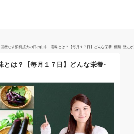
国産なす消費拡大の日の由来・意味とは？【毎月１７日】どんな栄養･種類･歴史が
味とは？【毎月１７日】どんな栄養･