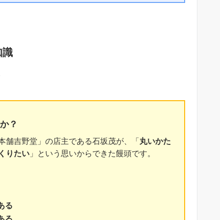
知識
。
か？
本舗吉野堂」の店主である石坂茂が、「
丸いかた
くりたい
」という思いからできた饅頭です。
ある
ある