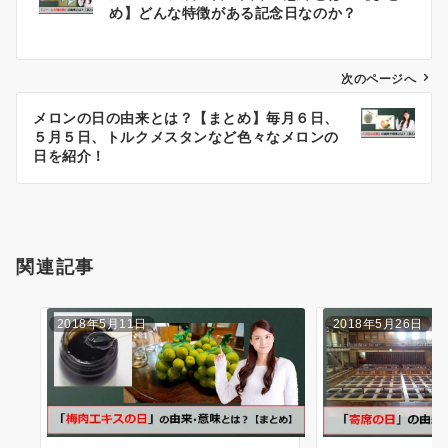
投
め】どんな特徴がある記念日なのか？
稿
ナ
次のページへ
ビ
メロンの日の由来とは？【まとめ】毎月６日、
５月５日、トルクメスタンなど色々なメロンの
ゲ
日を紹介！
ー
シ
ョ
関連記事
ン
2018年5月11日
2018年5月26日