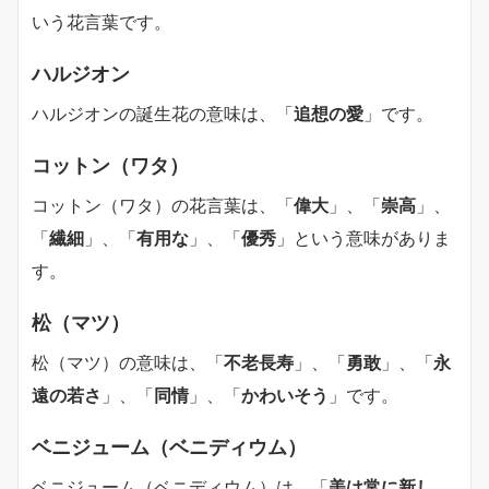
いう花言葉です。
ハルジオン
ハルジオンの誕生花の意味は、「
追想の愛
」です。
コットン（ワタ）
コットン（ワタ）の花言葉は、「
偉大
」、「
崇高
」、
「
繊細
」、「
有用な
」、「
優秀
」という意味がありま
す。
松（マツ）
松（マツ）の意味は、「
不老長寿
」、「
勇敢
」、「
永
遠の若さ
」、「
同情
」、「
かわいそう
」です。
ベニジューム（ベニディウム）
ベニジューム（ベニディウム）は、「
美は常に新し