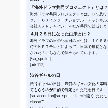
「海外ドラマ共同プロジェクト」とは？
海外ドラマ共同プロジェクトとは、ＢＳ及び
ク、ＦＯＸインターナショナル・チャンネル
会社ＡＸＮジャパン」４社が共同で結成しま
４月２８日になった由来とは？
海外ドラマの日の記念日の日付は、１９５６
時のＫＲＴテレビによって、日本で最初とな
されたのにちなんで決められています。
[/su_spoiler]
[ads112]
渋谷ギャルの日
渋谷ギャルの日は、
渋谷のギャル文化の素晴
てもらうのが目的で制定
された記念日です。
[su_accordion][su_spoiler title=”<開く･たたむ>” 
class=””]