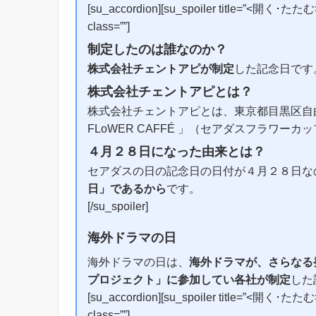
[su_accordion][su_spoiler title=”<開く･たたむ>” 
class=””]
制定したのは誰なのか？
株式会社チェントアピが制定
した記念日です
株式会社チェントアピとは？
株式会社チェントアピとは、東京都目黒区自由
FLoWER CAFFÉ 」（セアダスフラワー
４月２８日になった由来とは？
セアダスの日の記念日の日付が４月２８日な
日」であるから
です。
[/su_spoiler]
海外ドラマの日
海外ドラマの日は、
海外ドラマが、さらなる
プロジェクト」に参加してい各社が制定
した
[su_accordion][su_spoiler title=”<開く･たたむ>” 
class=””]