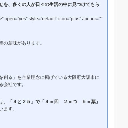
せを、多くの人が日々の生活の中に見つけてもら
open=”yes” style=”default” icon=”plus” anchor=””
望の意味があります。
を創る」を企業理念に掲げている大阪府大阪市に
る会社です。
は、
「４と２５」で「４ = 四 ２ = つ ５ = 葉」
います。