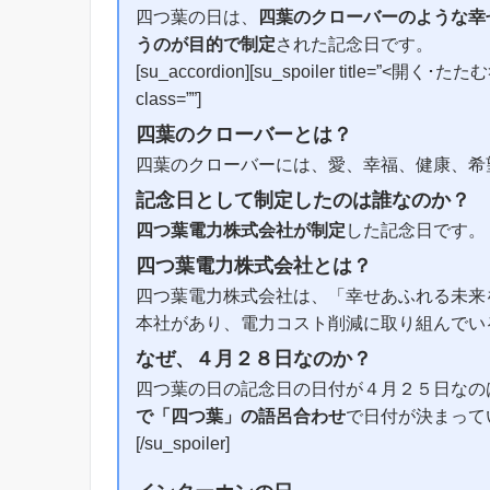
四つ葉の日は、
四葉のクローバーのような幸
うのが目的で制定
された記念日です。
[su_accordion][su_spoiler title=”<開く･たたむ>” 
class=””]
四葉のクローバーとは？
四葉のクローバーには、愛、幸福、健康、希
記念日として制定したのは誰なのか？
四つ葉電力株式会社が制定
した記念日です。
四つ葉電力株式会社とは？
四つ葉電力株式会社は、「幸せあふれる未来
本社があり、電力コスト削減に取り組んでい
なぜ、４月２８日なのか？
四つ葉の日の記念日の日付が４月２５日なの
で「四つ葉」の語呂合わせ
で日付が決まって
[/su_spoiler]