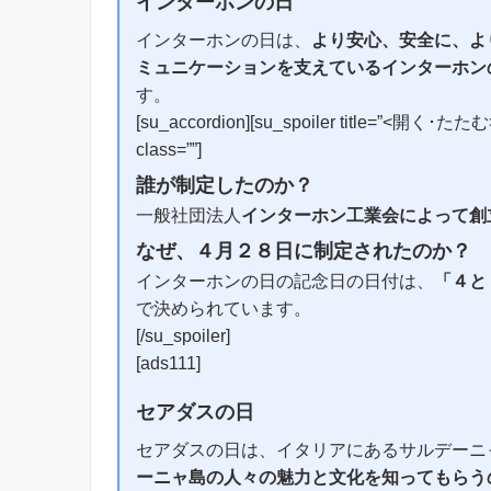
インターホンの日
インターホンの日は、
より安心、安全に、よ
ミュニケーションを支えているインターホン
す。
[su_accordion][su_spoiler title=”<開く･たたむ>” 
class=””]
誰が制定したのか？
一般社団法人
インターホン工業会によって創
なぜ、４月２８日に制定されたのか？
インターホンの日の記念日の日付は、
「４と
で決められています。
[/su_spoiler]
[ads111]
セアダスの日
セアダスの日は、イタリアにあるサルデーニ
ーニャ島の人々の魅力と文化を知ってもらう