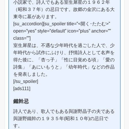
小説家で、詩人でもある室生犀星の１９６２年
（昭和３７年）の忌日です。故郷の金沢にある大
東寺に墓があります。
[su_accordion][su_spoiler title=”<開く･たたむ>”
open=”yes” style=”default” icon=”plus” anchor=””
class=””]
室生犀星は、不遇な少年時代を過ごした人で、少
年時代から試作にふけり、抒情詩人として名声を
得た後に、「杏っ子」「性に目覚める頃」「愛の
詩集」「あにいもうと」「幼年時代」などの作品
を発表しました。
[/su_spoiler]
[ads111]
鐵幹忌
詩人であり、歌人でもある與謝野晶子の夫である
與謝野鐵幹の１９３５年(昭和１０年)の忌日で
す。