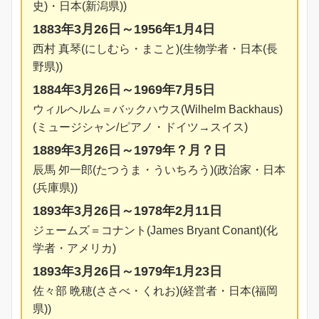
史)・日本(新潟県))
1883年3月26日～1956年1月4日
西村 真琴(にしむら・まこと)(生物学者・日本(長
野県))
1884年3月26日～1969年7月5日
ウィルヘルム＝バックハウス(Wilhelm Backhaus)
(ミュージシャン/ピアノ・ドイツ→スイス)
1889年3月26日～1979年？月？日
辰馬 夘一郎(たつうま・ういちろう)(政治家・日本
(兵庫県))
1893年3月26日～1978年2月11日
ジェームズ＝コナント(James Bryant Conant)(化
学者・アメリカ)
1893年3月26日～1979年1月23日
佐々部 晩穂(ささべ・くれお)(経営者・日本(福岡
県))