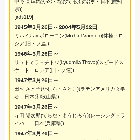
中野 直輝(なかの・なおてる)(政治家・日本(愛知
県))
[ads119]
1945年3月26日～2004年5月22日
ミハイル＝ボローニン(Mikhail Voronin)(体操・ロ
シア(旧・ソ連))
1946年3月26日～
リュドミラ＝チトワ(Lyudmila Titova)(スピードス
ケート・ロシア(旧・ソ連))
1947年3月26日～
田村 さと子(たむら・さとこ)(ラテンアメリカ文学
者・日本(和歌山県))
1947年3月26日～
寺田 陽次郎(てらだ・ようじろう)(レーシングドラ
イバー・日本(兵庫県))
1947年3月26日～