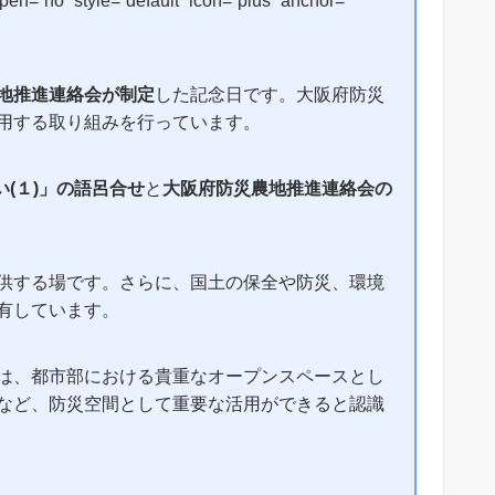
n=”no” style=”default” icon=”plus” anchor=””
地推進連絡会が制定
した記念日です。大阪府防災
用する取り組みを行っています。
い(１)」の語呂合せ
と
大阪府防災農地推進連絡会の
供する場です。さらに、国土の保全や防災、環境
有しています。
は、都市部における貴重なオープンスペースとし
など、防災空間として重要な活用ができると認識