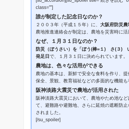
[su_accordion][su_spoiler title=”続きを読む” ope
class=””]
誰が制定した記念日なのか？
２００３年（平成１５年）に、
大阪府防災農
農地推進連絡会が制定は、農地を災害時に活
なぜ、１月３１日なのか？
防災（ぼうさい）を「ぼう(棒=１) さ(３) 
発足日
で、１月３１日に決められています。
農地は、色々な活用ができる
農地の基本は、新鮮で安全な食料を作り、提
保全、景観、教育福祉などの多面的な機能も
阪神淡路大震災で農地が活用された
阪神淡路大震災において、農地やため池など
て、避難路や避難地、さらに延焼の遮断防止
されました。
[/su_spoiler]