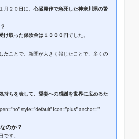
１月２０日に、
心臓発作で急死した神奈川県の警
？
受け取った保険金は１０００円
でした。
した
ことで、新聞が大きく報じたことで、多くの
気持ちを表して、愛妻への感謝を世界に広めるた
n=”no” style=”default” icon=”plus” anchor=””
なのか？
日です。