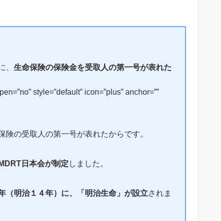
に、
生命保険の保険金を受取人の第一号が表れた
n=”no” style=”default” icon=”plus” anchor=””
保険の受取人の第一号が表れたからです。
MDRT日本会が制定
しました。
年（明治１４年）に、「明治生命」が設立
されま