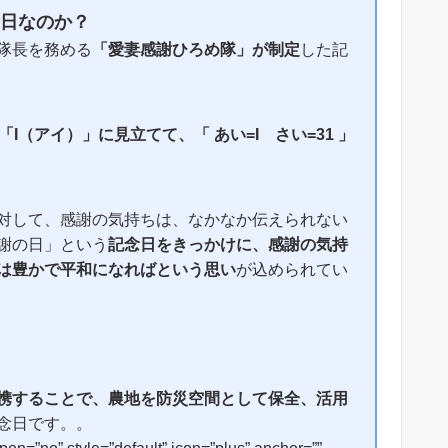
日なのか？
隊長を務める
「愛妻感謝ひろめ隊」が制定
した記
I（アイ）」に見立てて、「 あい=I さい=31 」
対して、感謝の気持ちは、なかなか伝えられない
謝の日」という
記念日をきっかけに、感謝の気持
は豊かで平和になればという思い
が込められてい
携することで、農地を防災空間として保全、活用
念日です。。