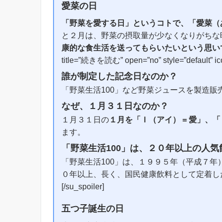
愛菜の日
「野菜を愛する日」というコトで、「愛菜（
と２月は、野菜の摂取量が少なくなりがちな
康的な食生活を送ってもらいたいという思い
title=”続きを読む” open=”no” style=”default” ico
誰が制定した記念日なのか？
「野菜生活100」など野菜ジュースを製造販
なぜ、１月３１日なのか？
１月３１日の
１月を「Ｉ（アイ） = 愛」、「
ます。
「野菜生活100」は、２０年以上の人気
「野菜生活100」は、１９９５年（平成７
０年以上、長く、国民健康飲料として定着し
[/su_spoiler]
五つ子誕生の日