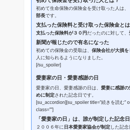
初めて保険金を受け取った人とは？
初めて生命保険の保険金を受け取った人は、
部長
です。
支払った保険料と受け取った保険金とは
支払った保険料が３０円
だったのに対して、
新聞が報じたので有名になった
初めての保険金の受取は、
保険会社が大損を
人に知られるようになりました。
[/su_spoiler]
愛妻家の日・愛妻感謝の日
愛妻家の日、愛妻感謝の日は、
愛妻に感謝の
めに制定
された記念日です。
[su_accordion][su_spoiler title=”続きを読む” ope
class=””]
「愛妻家の日」は、誰が制定した記念日
２００６年に
日本愛妻家協会が制定
した記念