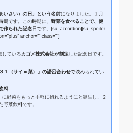
あいさい）の日」という名前
になりました。１月
時期です。この時期に、
野菜を食べることで、健
で作られた記念日
です。[su_accordion][su_spoiler
n=”plus” anchor=”” class=””]
売している
カゴメ株式会社が制定
した記念日です。
３１（サイ = 菜）」の語呂合わせ
で決められてい
飲料
年）に野菜をもっと手軽に摂れるようにと誕生し、２
た野菜飲料です。